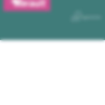
internet
LIRE LA SUITE +
1
2
3