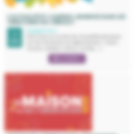
L'ACTUALITÉ ET L'AGENDA JEUNESSE DANS LES
TERRITOIRES DE L'HÉRAULT
Engagement
1
Retrouvez ici toutes les actualités jeunesse
JUIN.
sur les territoires du département : Loisirs,
forums, ateliers, salons, sorties, ...)
LIRE LA SUITE +