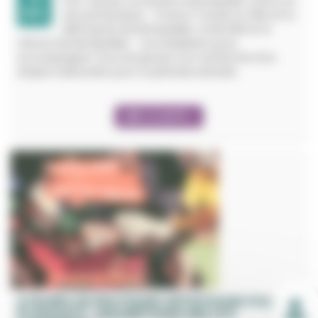
Info Jeunes Occitanie à Montpellier (CRIJ) et
MAR.
ses partenaires - France Travail, la Ville et la
Métropole de Montpellier, la MLJ3M et le
CROUS de Montpellier - se mobilisent pour
accompagner tous les jeunes à la recherche d’un
emploi saisonnier pour la période estivale.
LIRE LA SUITE +
ATELIERS DE PRATIQUES ARTISTIQUES POUR
ÉTUDIANTS : INSCRIPTIONS DÈS LE 8