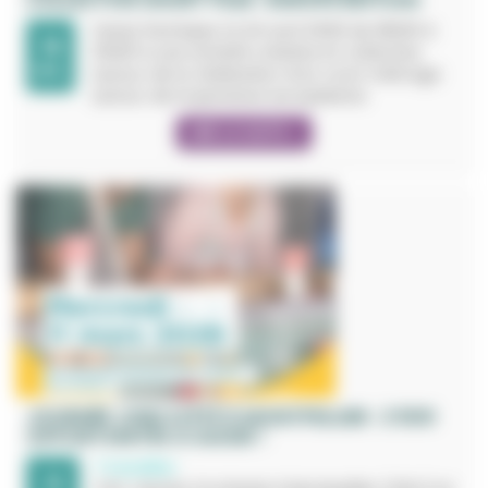
Venez Participer le 24 avril 2026 de 18h00 à
19
21h00 à une activité créative et collective
MAI.
autour de la réalisation d’un court métrage
autour de la jeunesse européenne
LIRE LA SUITE +
JOURNÉE JOBS D'ÉTÉ À MONTPELLIER : 2 500
OPPORTUNITÉS À SAISIR !
Travailler
11