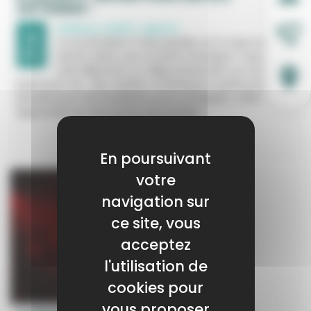
SEPTEMBRE !
Culture, Loisirs , Sports
8
Tu es étudiant à Montpellier et tu veux te
SEP.
lancer dans une activité artistique ? Que tu
sois débutant ou déjà passionné, on a le bon
plan pour toi : des ateliers artistiques à petit prix,
pensés pour les étudiants, pour pratiquer, créer,
apprendre et rencontrer du monde !
LIRE LA SUITE +
En poursuivant
votre
navigation sur
ce site, vous
acceptez
l'utilisation de
cookies pour
vous proposer