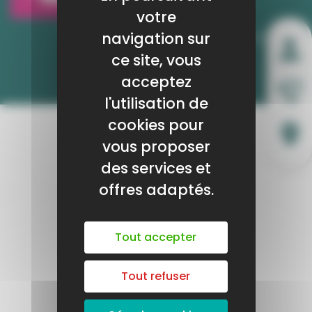
907 rue du Pofesseur Blayac
votre
Bâtiment Pierresvives
04 67 67 30 86
navigation sur
ce site, vous
POUR CONSULTER LES OFFRES - CLIQUER ICI !
acceptez
l'utilisation de
cookies pour
vous proposer
des services et
offres adaptés.
Tout accepter
Tout refuser