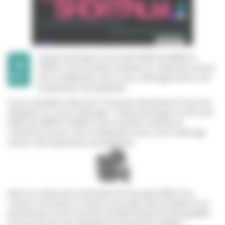
Venez Participer le 24 avril 2026 de 18h00 à
19
21h00 à une activité créative et collective autour
MAI.
de la réalisation d’un court métrage autour de
la jeunesse européenne
Vous souhaitez découvrir l’Europe autrement et tout en
réalisant un court métrage ? Venez Participer le 24 avril
2026 de 18h00 à 21h00 à une activité créative et
collective autour de la réalisation d’un court métrage
autour de la jeunesse européenne
Dans le cadre de la Semaine de l’Europe 2026, Info
Jeunes Occitanie, à travers le projet FaisTaValise et en
partenariat avec Erasmus Student Network Montpellier,
vous propose une expérience immersive mêlant