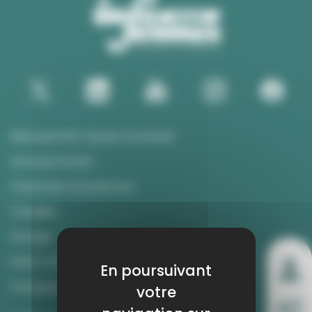
Découvrir Info Jeunes Occitanie
Où nous trouver
Construire son parcours
Travailler
Se loger
Partir à l’étranger
En poursuivant
S'engager
votre